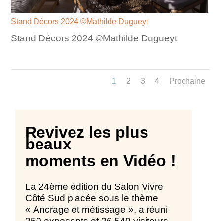
Stand Décors 2024 ©Mathilde Dugueyt
Stand Décors 2024 ©Mathilde Dugueyt
1
2
3
4
Prochaine
Revivez les plus
beaux
moments en Vidéo !
La 24ème édition du Salon Vivre
Côté Sud placée sous le thème
« Ancrage et métissage », a réuni
250 exposants et 26 540 visiteurs.